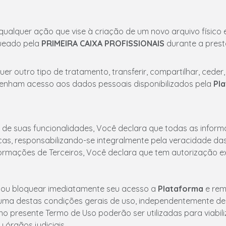
alizar qualquer ação que vise à criação de um novo arquivo fí
queado pela
PRIMEIRA CAIXA PROFISSIONAIS
durante a prest
lquer outro tipo de tratamento, transferir, compartilhar, ced
btenham acesso aos dados pessoais disponibilizados pela
Pl
 de suas funcionalidades, Você declara que todas as infor
cas, responsabilizando-se integralmente pela veracidade d
rmações de Terceiros, Você declara que tem autorização e
r ou bloquear imediatamente seu acesso a
Plataforma
e rem
ma destas condições gerais de uso, independentemente de 
no presente Termo de Uso poderão ser utilizadas para viabiliz
 órgãos judiciais.