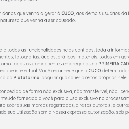
ar danos que venha a gerar à
CUCO
, aos demais usuários da
 natureza que venha a ser causado.
ura e todas as funcionalidades nelas contidas, toda a inform
ntos, fotografias, áudios, gráficos, materiais, todos em ger
 como todos os componentes empregados na
PRIMEIRA CAI
priedade intelectual. Você reconhece que a
CUCO
detém todos o
uso da
Plataforma
, adquirir quaisquer direitos próprios nele.
concedida de forma não exclusiva, não transferível, não lic
teúdo fornecido a você para o uso exclusivo no processamen
to sobre suas marcas registradas, direitos autorais, e outros
da sua utilização sem a Nossa expressa autorização, sob pena