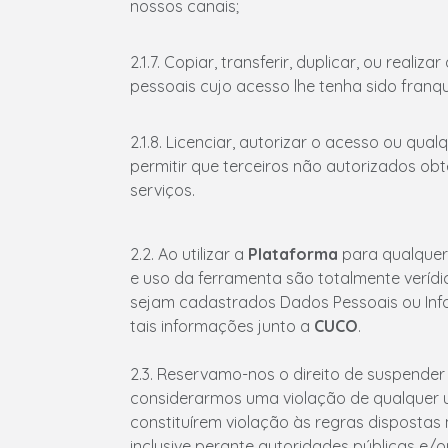
nossos canais;
2.1.7. Copiar, transferir, duplicar, ou re
pessoais cujo acesso lhe tenha sido fran
2.1.8. Licenciar, autorizar o acesso ou qua
permitir que terceiros não autorizados o
serviços.
2.2. Ao utilizar a
Plataforma
para qualquer
e uso da ferramenta são totalmente verídi
sejam cadastrados Dados Pessoais ou Info
tais informações junto a
CUCO
.
2.3. Reservamo-nos o direito de suspende
considerarmos uma violação de qualquer u
constituírem violação às regras dispostas 
inclusive perante autoridades públicas e/ou